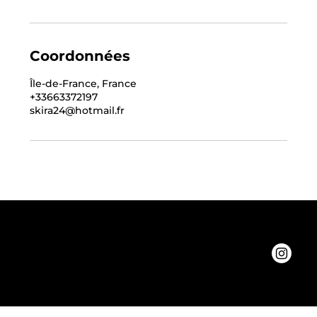
Coordonnées
Île-de-France, France
+33663372197
skira24@hotmail.fr
Contacts
06.63.37.21:97
Phoenix92@gmail.com