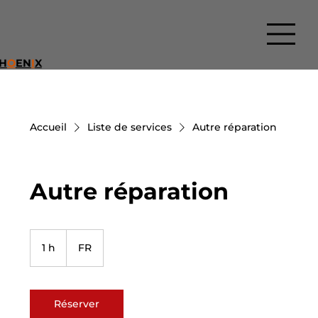
H
O
EN
I
X
Accueil
Liste de services
Autre réparation
Autre réparation
1 h
1
FR
Réserver