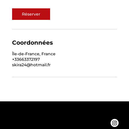
Réserver
Coordonnées
Île-de-France, France
+33663372197
skira24@hotmail.fr
Contacts
06.63.37.21:97