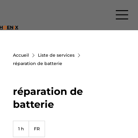
H
O
EN
I
X
Accueil
Liste de services
réparation de batterie
réparation de
batterie
1 h
1
FR